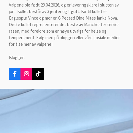
Valpene ble født 29.04.2026, og er leveringsklare i slutten av
juni. Kullet består av 3 jenter og 1 gutt. Far til kullet er
Eaglespur Vince og mor er X-Pected Dine Mites Ianka Nova.
Dette kullet representerer det beste av Manchester terrier
rasen, med foreldre som er nøye utvalgt for helse og
temperament. Følg med på bloggen eller våre sosiale medier
for å se mer av valpene!
Bloggen
F
I
T
a
n
i
c
s
k
e
t
T
b
a
o
o
g
k
o
r
k
a
m