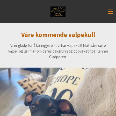
Gå
til
hovedinnhold
Våre kommende valpekull
Vi er glade for å kunngjøre at vi har valpekull! Møt våre søte
valper og lær mer om deres bakgrunn og oppvekst hos Kennel
Gladpoten.